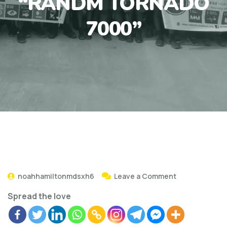
“RANDM TORNADO
7000”
noahhamiltonmdsxh6
Leave a Comment
Spread the love